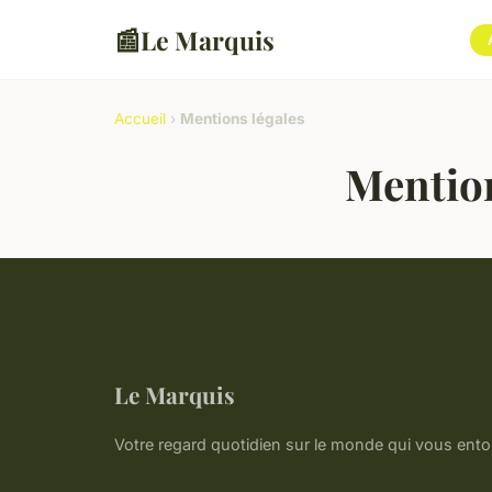
📰
Le Marquis
Accueil
›
Mentions légales
Mention
Le Marquis
Votre regard quotidien sur le monde qui vous ento