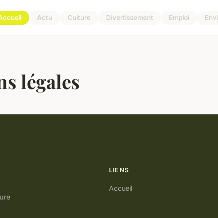
Accueil
Actu
Culture
Divertissement
Emploi
Env
s légales
LIENS
Accueil
ure