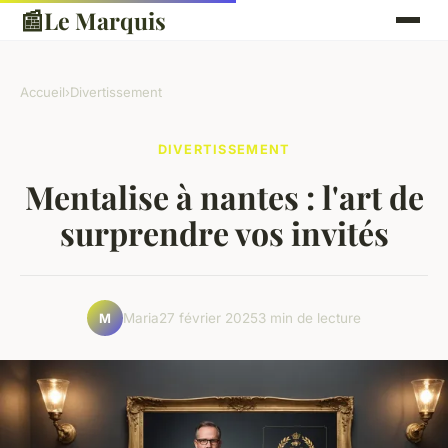
📰
Le Marquis
Accueil
›
Divertissement
DIVERTISSEMENT
Mentalise à nantes : l'art de
surprendre vos invités
Maria
27 février 2025
3 min de lecture
M